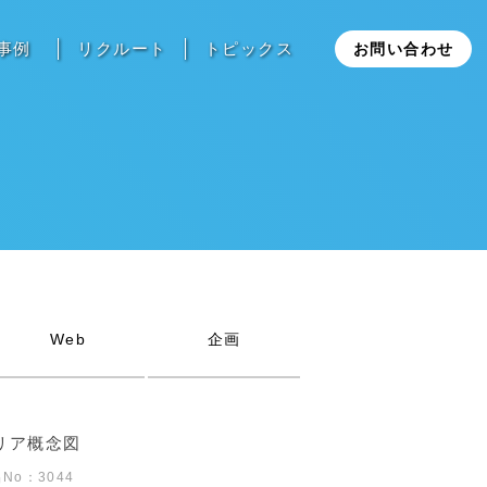
事例
リクルート
トピックス
お問い合わせ
Web
企画
リア概念図
No：3044