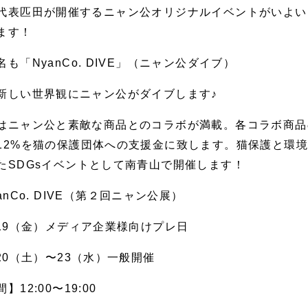
代表匹田が開催するニャン公オリジナルイベントがいよい
ます！
名も「NyanCo. DIVE」（ニャン公ダイブ）
新しい世界観にニャン公がダイブします♪
はニャン公と素敵な商品とのコラボが満載。各コラボ商品
12%を猫の保護団体への支援金に致します。猫保護と環
たSDGsイベントとして南青山で開催します！
anCo. DIVE（第２回ニャン公展）
/19（金）メディア企業様向けプレ日
/20（土）〜23（水）一般開催
】12:00〜19:00