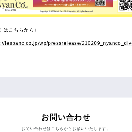
くはこちらから↓↓
s://lesbanc.co.jp/wp/pressrelease/210209_nyanco_div
お問い合わせ
お問い合わせはこちらからお願いいたします。