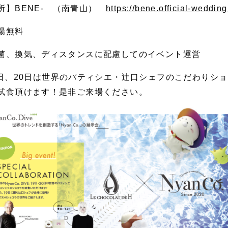
所】BENE- （南青山）
https://bene.official-wedding
場無料
菌、換気、ディスタンスに配慮してのイベント運営
9日、20日は世界のパティシエ・辻口シェフのこだわりシ
試食頂けます！是非ご来場ください。