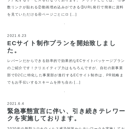
フ）化するサービスを行なっております。 メリットとしては、 ①多
数リンクが貼れる②動画埋め込みができる③URL発行で簡単に資料
を見ていただける④ページごとにロ […]
2021.6.23
ECサイト制作プランを開始致しまし
た。
レバーンだからできる効率的で効果的なECサイトパッケージプラン
のご紹介です！クリエイティブ力はもちろんですが、自社の新事業
部でD2Cに特化した事業部が進行するECサイト制作は、PR戦略ま
でもお手伝いするスキームを持ち合わ […]
2021.6.4
緊急事態宣言に伴い、引き続きテレワー
クを実施しております。
2020年の新型コロナウィルス感染対策からテレワークを実施してお